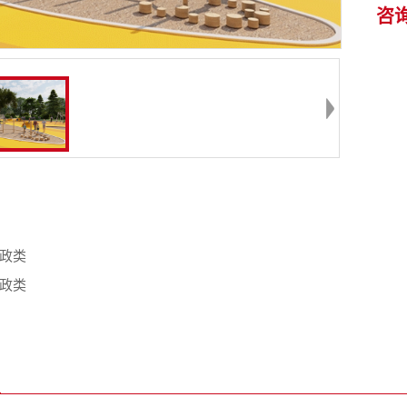
咨
政类
政类
品